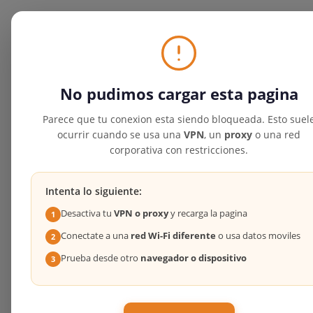
No pudimos cargar esta pagina
Parece que tu conexion esta siendo bloqueada. Esto suel
ocurrir cuando se usa una
VPN
, un
proxy
o una red
corporativa con restricciones.
Intenta lo siguiente:
Desactiva tu
VPN o proxy
y recarga la pagina
1
Conectate a una
red Wi-Fi diferente
o usa datos moviles
2
Prueba desde otro
navegador o dispositivo
3